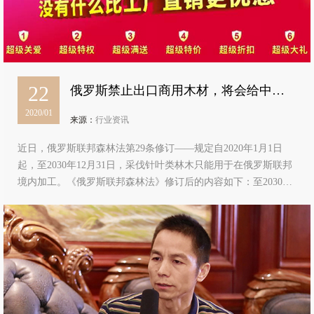
22
俄罗斯禁止出口商用木材，将会给中国
2020/01
原木市场带来哪些影响？
来源：
行业资讯
近日，俄罗斯联邦森林法第29条修订——规定自2020年1月1日
起，至2030年12月31日，采伐针叶类林木只能用于在俄罗斯联邦
境内加工。《俄罗斯联邦森林法》修订后的内容如下：至2030年
12月31日，针叶林木的采伐只能用于俄罗斯联邦境内加工或在俄
罗斯联邦境内对未加工木材的使用…