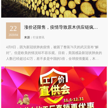
22
涨价还限售，疫情导致原木供应链疯
2020/04
涨！六喜源建议：要装修的要赶快下定
来源：
行业资讯
单了
4月8日，因为新冠状肺炎疫情，被困了整装76天的武汉宣布“解
封”。但是欧美的情况却不容乐观。目前，美国感染新冠状肺炎的
人数已经超过42万，差不多是中国的5倍，全球疫情蔓延，木材
供应也受到影响！从二月份以来，由于中国疫情影响，出现了中
国出口欧洲货物骤减，欧洲到…