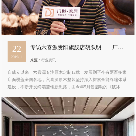
22
专访六喜源贵阳旗舰店胡跃明——厂商
2019/11
同心，携手共赢
来源：
行业资讯
自成立以来，六喜源专注原木定制12载，发展到至今有两百多家
店面覆盖全国各地，六喜源原木整装坚持深入探索全能终端体系
建设，不断开发终端营销新思路，由今年5月份启动的《破冰行
动-六喜源精英训练营》，不断深入终端帮扶，主动迎战市场，缔
造千万门窗大商！为经销商们进…