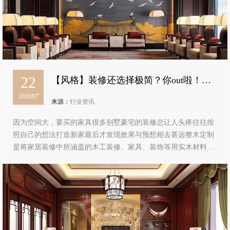
22
【风格】装修还选择极简？你out啦！整
2019/07
木定制正流行
来源：
行业资讯
因为空间大，要买的家具很多别墅豪宅的装修总让人头疼往往按
照自己的想法打造新家最后才发现效果与预想相去甚远整木定制
是将家居装修中所涵盖的木工装修、家具、装饰等用实木材料进
行系统的设计与制造形成一个和谐统一的家居环境整木定制风格
多样又能保持整体风格协调一致…