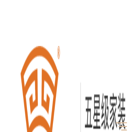
首
页
品
牌
产
介
品
专
绍
鉴
卖
招
赏
店
商
新
加
闻
联
盟
资
系
讯
我
们