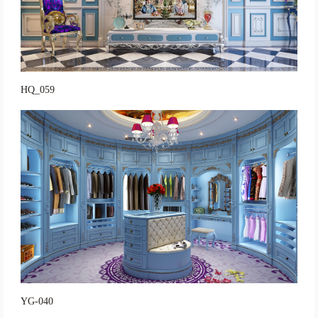
HQ_059
YG-040