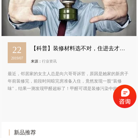
22
【科普】装修材料选不对，住进去才叫
2019/07
细思极恐
来源：
行业资讯
最近，邻居家的女主人总是向六哥哥诉苦，原因是她家的新房子
年前装修完，前段时间晾完房准备入住，竟然发现一股“装修
味”，结果一测发现甲醛超标了！甲醛可谓是装修污染中的“杀
手”，会对我们的身体造成严重的伤害，而之所以会产生装修污
染，往往是在装修的过程中，选用…
新品推荐