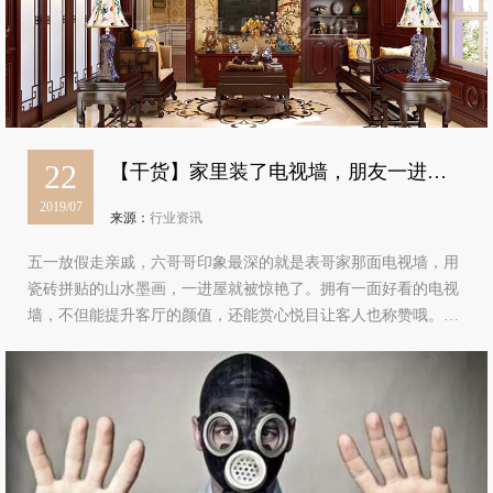
22
【干货】家里装了电视墙，朋友一进屋
2019/07
就被惊艳了
来源：
行业资讯
五一放假走亲戚，六哥哥印象最深的就是表哥家那面电视墙，用
瓷砖拼贴的山水墨画，一进屋就被惊艳了。拥有一面好看的电视
墙，不但能提升客厅的颜值，还能赏心悦目让客人也称赞哦。
（六哥哥可是深有体会啊~）考虑到电视墙的功能性安装设计前
一定要注意以下几点现在家庭用挂…